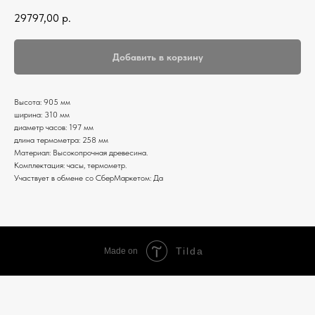
29797,00
р.
Добавить в корзину
Высота: 905 мм
ширина: 310 мм
диаметр часов: 197 мм
длина термометра: 258 мм
Материал: Высокопрочная древесина.
Комплектация: часы, термометр.
Участвует в обмене со СберМаркетом: Да
Tilda
Made on