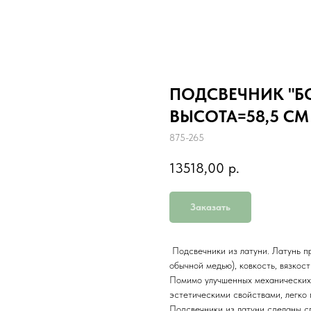
ПОДСВЕЧНИК "БО
ВЫСОТА=58,5 СМ
875-265
13518,00
р.
Заказать
Подсвечники из латуни. Латунь п
обычной медью), ковкость, вязкос
Помимо улучшенных механических 
эстетическими свойствами, легко 
Подсвечники из латуни сделаны с