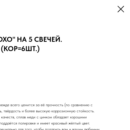
ХО" НА 5 СВЕЧЕЙ.
 (КОР=6ШТ.)
режде всего ценится за её прочность (по сравнению с
ть, твёрдость и более высокую коррозионную стойкость.
качеств, сплав меди с цинком обладает хорошими
поддаётся полировке и имеет красивый жёлтый цвет.
пециально для того, чтобы подарить вам и вашим любимым