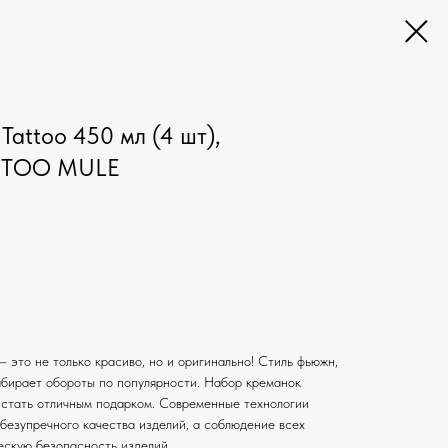
attoo 450 мл (4 шт),
TTOO MULE
– это не только красиво, но и оригинально! Стиль фьюжн,
абирает обороты по популярности. Набор креманок
 стать отличным подарком. Современные технологии
безупречного качества изделий, а соблюдение всех
ескую безопасность изделий.