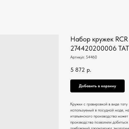
Набор кружек RCR T
274420200006 TA
Артикул:
54460
5 872
р.
Добавить в корзину
Кружки с гравировкой в виде тату 
используемый в посудной моде, н
итальянского производства может
производства позволили добиться 
требований гарантируют экологич